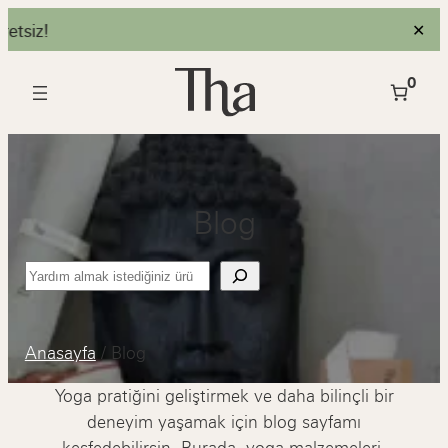
3
✕
İçeriğe
0
geç
Blog
Ara
Anasayfa
/
Blog
Yoga pratiğini geliştirmek ve daha bilinçli bir
deneyim yaşamak için blog sayfamı