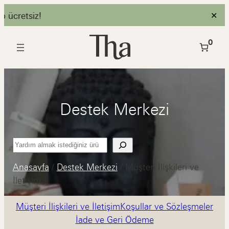
 ücretsiz!
✕
İçeriğe
0
geç
Destek Merkezi
Ara
Anasayfa
/
Destek Merkezi
/
Müşteri İlişkileri ve
İletişim
Müşteri İlişkileri ve İletişim
Koşullar ve Sözleşmeler
İade ve Geri Ödeme