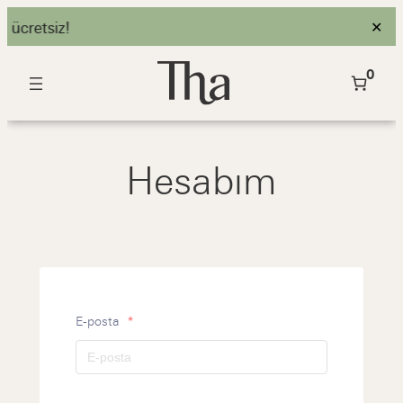
 ücretsiz!
✕
İçeriğe
0
geç
Hesabım
E-posta
*