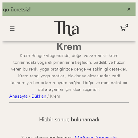
rgo ücretsiz!
✕
0
Krem
Krem Rengi kategorisinde, doğal ve zamansız krem
tonlarındaki yoga ekipmanlarını keşfedin. Sadelik ve huzur
veren bu renk, yoga pratiğinizde denge ve sakinliği destekler.
Krem rengi yoga matları, bloklar ve aksesuarlar, zarif
tasarımıyla her ortama uyum sağlar. Doğal ve minimalist bir
stil arayanlar için ideal seçimdir.
Anasayfa
/
Dükkan
/
Krem
Hiçbir sonuç bulunamadı
Şunu deneyebilirsiniz:
Mağaza Anasayfa