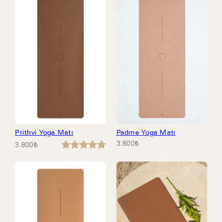
Prithvi Yoga Matı
Padme Yoga Matı
3.800
₺
3.800
₺
6
müşteri
puanına
dayanarak
5 üzerinden
5.00
puan