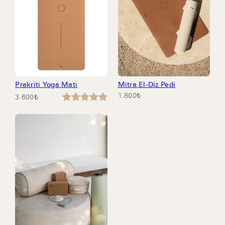
aldı
Prakriti Yoga Matı
Mitra El-Diz Pedi
1.800
₺
3.600
₺
2
müşteri
puanına
dayanarak
5 üzerinden
5.00
puan
aldı