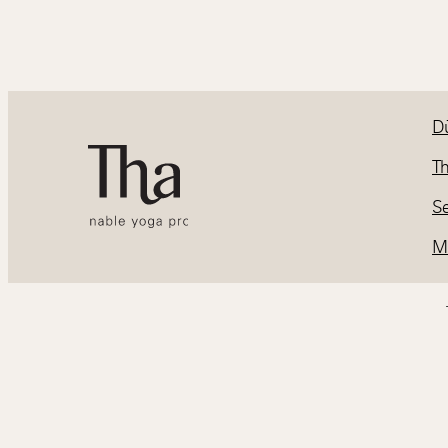
D
T
Se
M