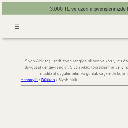
3.000 TL ve üzeri alışverişlerinizde ka
Siyah Akik taşı, zarif siyah rengiyle bilinen ve koruyucu özel
duygusal dengeyi sağlar. Siyah Akik, topraklanma ve iç huzu
meditatif uygulamalar ve günlük yaşamda kullanım
Anasayfa
/
Dükkan
/
Siyah Akik