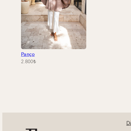
Panço
2.800
₺
D