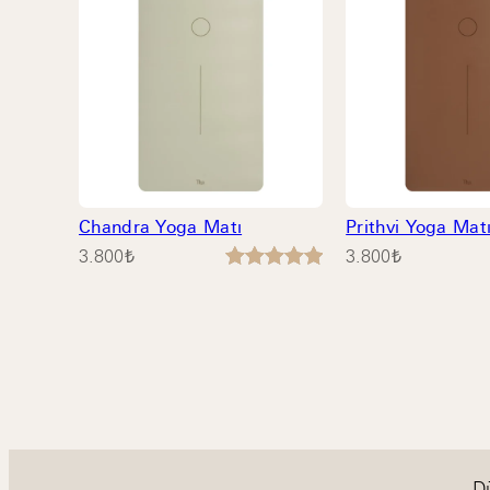
Chandra Yoga Matı
Prithvi Yoga Mat
3.800
₺
3.800
₺
8
müşteri
puanına
dayanarak
5 üzerinden
5.00
puan
aldı
D