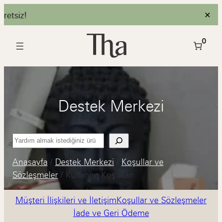
siz!
✕
İçeriğe
0
geç
Destek Merkezi
Ara
Anasayfa
/
Destek Merkezi
/
Koşullar ve
Sözleşmeler
/
Kullanım Koşulları
Müşteri İlişkileri ve İletişim
Koşullar ve Sözleşmeler
İade ve Geri Ödeme