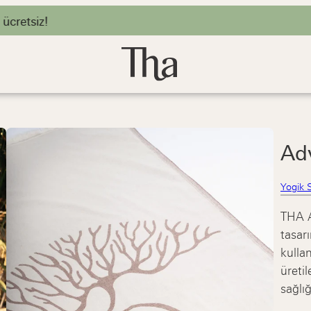
3.000 TL 
Ad
Yogik 
THA A
tasar
kulla
üreti
sağlığ