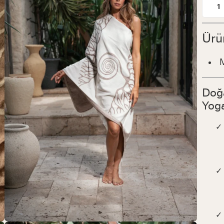
1
Ürü
Doğa
Yog