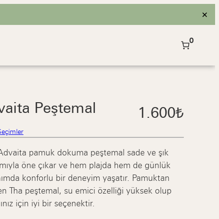
ve üzeri alışverişlerinizde kargo ücretsiz!
✕
0
vaita Peştemal
1.600
₺
Seçimler
dvaita pamuk dokuma peştemal sade ve şık
ımıyla öne çıkar ve hem plajda hem de günlük
nımda konforlu bir deneyim yaşatır. Pamuktan
len Tha peştemal, su emici özelliği yüksek olup
ınız için iyi bir seçenektir.