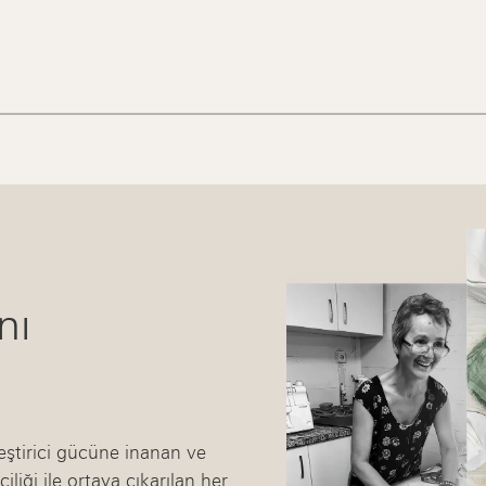
nı
ileştirici gücüne inanan ve
liği ile ortaya çıkarılan her