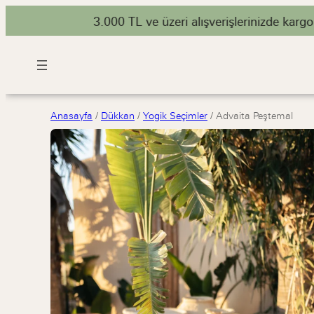
İçeriğe
geç
Anasayfa
/
Dükkan
/
Yogik Seçimler
/
Advaita Peştemal