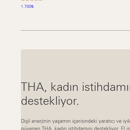
5 üzerinden
1.700
₺
5.00
oy aldı
THA, kadın istihdamı
destekliyor.
Dişil enerjinin yaşamın içerisindeki yaratıcı ve iy
güvenen THA, kadın istihdamını destekliyor. El işçi