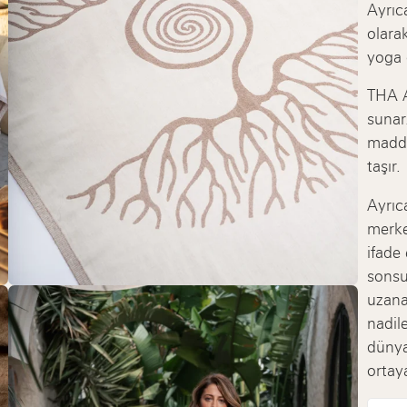
Ayrıc
olara
yoga 
THA A
sunar.
maddey
taşır.
Ayrıc
merke
ifade
sonsu
uzana
nadile
dünya
ortay